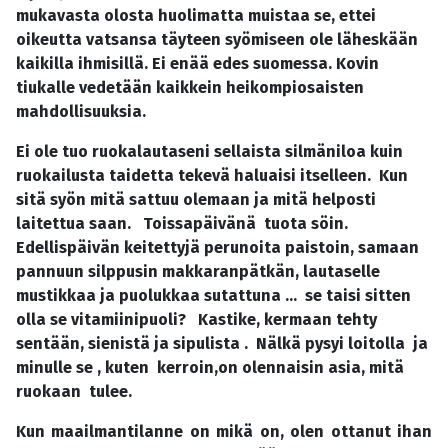
mukavasta olosta huolimatta muistaa se, ettei
oikeutta vatsansa täyteen syömiseen ole läheskään
kaikilla ihmisillä. Ei enää edes suomessa. Kovin
tiukalle vedetään kaikkein heikompiosaisten
mahdollisuuksia.
Ei ole tuo ruokalautaseni sellaista silmäniloa kuin
ruokailusta taidetta tekevä haluaisi itselleen. Kun
sitä syön mitä sattuu olemaan ja mitä helposti
laitettua saan. Toissapäivänä tuota söin.
Edellispäivän keitettyjä perunoita paistoin, samaan
pannuun silppusin makkaranpätkän, lautaselle
mustikkaa ja puolukkaa sutattuna ... se taisi sitten
olla se vitamiinipuoli? Kastike, kermaan tehty
sentään, sienistä ja sipulista . Nälkä pysyi loitolla ja
minulle se , kuten kerroin,on olennaisin asia, mitä
ruokaan tulee.
Kun maailmantilanne on mikä on, olen ottanut ihan