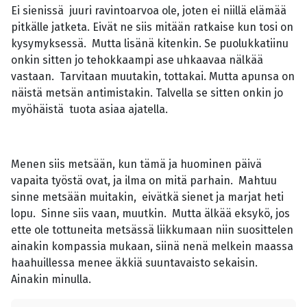
Ei sienissä juuri ravintoarvoa ole, joten ei niillä elämää
pitkälle jatketa. Eivät ne siis mitään ratkaise kun tosi on
kysymyksessä. Mutta lisänä kitenkin. Se puolukkatiinu
onkin sitten jo tehokkaampi ase uhkaavaa nälkää
vastaan. Tarvitaan muutakin, tottakai. Mutta apunsa on
näistä metsän antimistakin. Talvella se sitten onkin jo
myöhäistä tuota asiaa ajatella.
Menen siis metsään, kun tämä ja huominen päivä
vapaita työstä ovat, ja ilma on mitä parhain. Mahtuu
sinne metsään muitakin, eivätkä sienet ja marjat heti
lopu. Sinne siis vaan, muutkin. Mutta älkää eksykö, jos
ette ole tottuneita metsässä liikkumaan niin suosittelen
ainakin kompassia mukaan, siinä nenä melkein maassa
haahuillessa menee äkkiä suuntavaisto sekaisin.
Ainakin minulla.