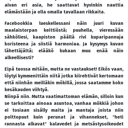
aivan eri asia, he saattavat hyvinkin nauttia
elämästään ja olla omalla tavallaan rikkaita.
Facebookkia lueskellessani näin juuri kuvan
maalaistorpan keittiöstä; puuhella, vieressään
sähköliesi, kaapiston päällä rivi kuparipannuja
koristeena ja siistiä harmoniaa. Ja kysymys kuvan
lähettäjältä; elääkö kukaan muu enää näin
alkeellisesti?
Eipä tuossa mitään, mutta ne vastaukset! Eikös vaan,
löytyi kymmenittäin niitä jotka kiirehtivät kertomaan
että niinhän meilläkin mökillä, jossa saatamme koko
kesäkauden viihtyä.
Niinpä niin. Mutta vaatimattoman elämän, silloin kun
se tarkoittaa ainoaa asuntoa, vanhaa mökkiä johon
ei tosiaan sisälly maita ja mantuja joista niin
polttopuut kuin perunat ja vihannekset, "heti
rannasta alkavat" kalavedet ja metsästysoikeudet