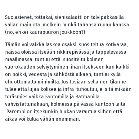
Suolasienet, tottakai, sienisalaatti on talvipakkasilla
vallan mainiota melkein minkä tahansa ruuan kanssa
(no, ehkei kaurapuuron joukkoon?)
Tämän voi vaikka laskea osaksi suositeltua kotivaraa,
näissä oloissa itseään rikkirepivässä ja tappelevassa
maailmassa tuntuu että suositeltu kolmen
vuorokauden selviytyminen ihan itsekseen kun kaikki
on poikki, vedestä ja sähköstä alkaen, tuntuu kyllä
ehdottomalta minimiltä. Jos tosiaan sellainen tilanne
tulee että lujaa kolisee ja infra tuhoutuu, ei sitä mikään
teräsmies vaikka Fantomilla ja Batmanilla
vahvistettunakaan, kolmessa päivässä kuntoon laita.
Parempi on itsekunkin hiukan varautua siihen että
aikaa voi kulua vähän enemmän.