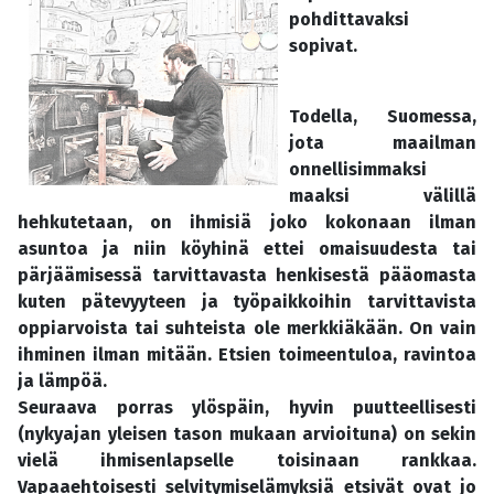
pohdittavaksi
sopivat.
Todella, Suomessa,
jota maailman
onnellisimmaksi
maaksi välillä
hehkutetaan, on ihmisiä joko kokonaan ilman
asuntoa ja niin köyhinä ettei omaisuudesta tai
pärjäämisessä tarvittavasta henkisestä pääomasta
kuten pätevyyteen ja työpaikkoihin tarvittavista
oppiarvoista tai suhteista ole merkkiäkään. On vain
ihminen ilman mitään. Etsien toimeentuloa, ravintoa
ja lämpöä.
Seuraava porras ylöspäin, hyvin puutteellisesti
(nykyajan yleisen tason mukaan arvioituna) on sekin
vielä ihmisenlapselle toisinaan rankkaa.
Vapaaehtoisesti selvitymiselämyksiä etsivät ovat jo