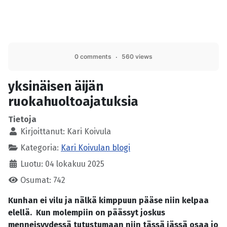
0 comments
560 views
yksinäisen äijän
ruokahuoltoajatuksia
Tietoja
Kirjoittanut:
Kari Koivula
Kategoria:
Kari Koivulan blogi
Luotu: 04 lokakuu 2025
Osumat: 742
Kunhan ei vilu ja nälkä kimppuun pääse niin kelpaa
elellä. Kun molempiin on päässyt joskus
menneisyydessä tutustumaan niin tässä iässä osaa jo