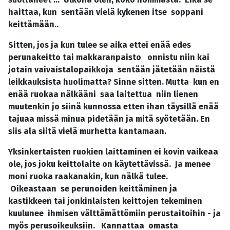
haittaa, kun sentään vielä kykenen itse soppani
keittämään..
Sitten, jos ja kun tulee se aika ettei enää edes
perunakeitto tai makkaranpaisto onnistu niin kai
jotain vaivaistalopaikkoja sentään jätetään näistä
leikkauksista huolimatta? Sinne sitten. Mutta kun en
enää ruokaa nälkääni saa laitettua niin lienen
muutenkin jo siinä kunnossa etten ihan täysillä enää
tajuaa missä minua pidetään ja mitä syötetään. En
siis ala siitä vielä murhetta kantamaan.
Yksinkertaisten ruokien laittaminen ei kovin vaikeaa
ole, jos joku keittolaite on käytettävissä. Ja menee
moni ruoka raakanakin, kun nälkä tulee.
Oikeastaan se perunoiden keittäminen ja
kastikkeen tai jonkinlaisten keittojen tekeminen
kuulunee ihmisen välttämättömiin perustaitoihin - ja
myös perusoikeuksiin. Kannattaa omasta