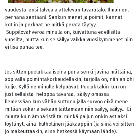
vuodesta ensi talvea ajattelevan tavaratalo. Ilmainen,
perhana sentään! Senkun menet ja poimit, kannat
kotiin ja perkaat ne mitkä perata täytyy.
Suppilovahveroa minulla on, kuivattuna edellisiltä
vuosilta, mutta kun se säilyy vaikka vuosikymmenet niin
ei lisä pahaa tee.
Jos sitten puolukkaa isoina punaisenkirjavina mättäinä,
sopivalla poimintakorkeudellakin, tarjolla on, niin en ohi
kulje. Kyllä ne minulle kelpaavat. Puolukkakin kun on
just sellaista helppoa tavaraa, säilyy omassa
liemessään kun vähän suttunuijalla survoo eikä mene
mitään sokeria sekaan laittamaan niin säilyy, säilyy.. Ei
muuta kuin ämpäristä tai minkä paljun onkin astiaksi
löytänyt, aina kulhollinen jääkaappiin (ja siinä voi sitten
jo makeuttaakin, ei se hetkessä käymään lähde).