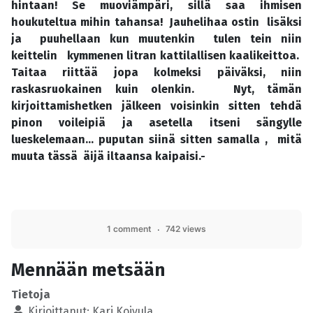
hintaan! Se muoviämpäri, sillä saa ihmisen
houkuteltua mihin tahansa! Jauhelihaa ostin lisäksi
ja puuhellaan kun muutenkin tulen tein niin
keittelin kymmenen litran kattilallisen kaalikeittoa.
Taitaa riittää jopa kolmeksi päiväksi, niin
raskasruokainen kuin olenkin. Nyt, tämän
kirjoittamishetken jälkeen voisinkin sitten tehdä
pinon voileipiä ja asetella itseni sängylle
lueskelemaan... puputan siinä sitten samalla , mitä
muuta tässä äijä iltaansa kaipaisi.-
1 comment
742 views
Mennään metsään
Tietoja
Kirjoittanut:
Kari Koivula