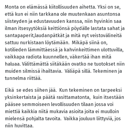
Monta on elämässä kiitollisuuden aihetta. Yksi on se,
että kun ei niin tarkkana ole muutenkaan asuntonsa
siisteyden ja edustavuuden kanssa, niin hyvinkin saa
ilman itsesyytöksiä keittiönsä pöydälle lastata sahat ja
santapaperit,laudanpätkät ja mitä nyt veistovälineitä
sattuu nurkistaan löytämään. Mikäpä siinä on,
kotilieden lämmittäessä ja kahvinkeittimen ulottuvilla,
vaikkapa radiota kuunnellen, väkertää ihan mitä
haluaa. Välittämättä siitäkään ovatko ne tuotokset niin
muiden silmissä ihailtavia. Väliäpä sillä. Tekeminen ja
tunnelma riittää.
Eikä se edes siihen jää. Kun tekeminen on tarpeeksi
yksinkertaista ja päätä rasittamatonta, kuin itsestään
pääsee semmoiseen levollisuuden tilaan jossa voi
miettiä kaikkia niitä mukavia asioita joita ei muulloin
mielensä pohjalta tavoita. Vaikka jouluun liittyviä, jos
niin huvittaa.