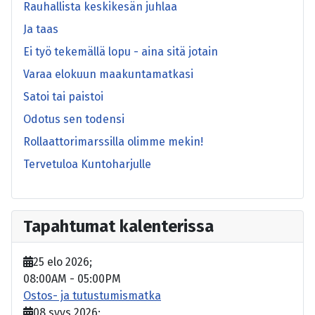
Rauhallista keskikesän juhlaa
Ja taas
Ei työ tekemällä lopu - aina sitä jotain
Varaa elokuun maakuntamatkasi
Satoi tai paistoi
Odotus sen todensi
Rollaattorimarssilla olimme mekin!
Tervetuloa Kuntoharjulle
Tapahtumat kalenterissa
25 elo 2026
;
08:00AM
-
05:00PM
Ostos- ja tutustumismatka
08 syys 2026
;