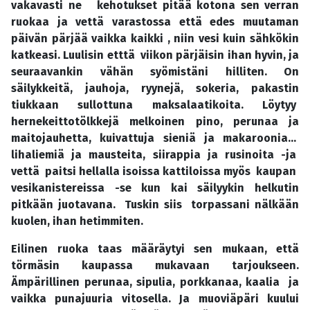
vakavasti ne kehotukset pitää kotona sen verran
ruokaa ja vettä varastossa että edes muutaman
päivän pärjää vaikka kaikki , niin vesi kuin sähkökin
katkeasi. Luulisin etttä viikon pärjäisin ihan hyvin, ja
seuraavankin vähän syömistäni hilliten. On
säilykkeitä, jauhoja, ryynejä, sokeria, pakastin
tiukkaan sullottuna maksalaatikoita. Löytyy
hernekeittotölkkejä melkoinen pino, perunaa ja
maitojauhetta, kuivattuja sieniä ja makaroonia...
lihaliemiä ja mausteita, siirappia ja rusinoita -ja
vettä paitsi hellalla isoissa kattiloissa myös kaupan
vesikanistereissa -se kun kai säilyykin helkutin
pitkään juotavana. Tuskin siis torpassani nälkään
kuolen, ihan hetimmiten.
Eilinen ruoka taas määräytyi sen mukaan, että
törmäsin kaupassa mukavaan tarjoukseen.
Ämpärillinen perunaa, sipulia, porkkanaa, kaalia ja
vaikka punajuuria vitosella. Ja muoviäpäri kuului