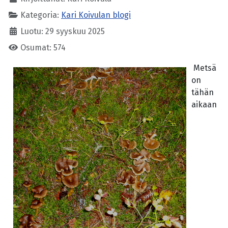
Kategoria:
Kari Koivulan blogi
Luotu: 29 syyskuu 2025
Osumat: 574
Metsä
on
tähän
aikaan