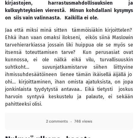
kirjastojen, harrastusmahdollisuuksien ja
kulkuyhteyksien vierestä. Minun kohdallani kysymys
on siis vain valinnasta. Kaikilla ei ole.
Jaa että miksi minä sitten tämmöisiäkin kirjoittelen?
Ehkä ihan vaan omaksi ilokseni, eikös siinä Maslowin
tarvehierarkiassa jossain liki huippua ole se myös se
itsensä toteuttamisen tarve? Kun perusasiat ovat
kunnossa, ei ole nälkä eikä vilu, turvallisuuskin
suhtkoht... suvunjatkamistarve siihen liittyvine
ihmissuhdesäätöineen lienee tämän ikäisellä äijällä jo
ohi... kirjoittaminen, ihan omista ajatuksista, on jopa
jonkinlaista tyydytystä antavaa.. Eikä tietysti joskus
harvoin syntyvä keskustelu ja palaute, ei sekään
pahitteeksi olisi.
2 comments
746 views