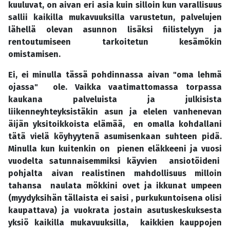
kuuluvat, on aivan eri asia kuin silloin kun varallisuus
sallii kaikilla mukavuuksilla varustetun, palvelujen
lähellä olevan asunnon lisäksi fiilistelyyn ja
rentoutumiseen tarkoitetun kesämökin
omistamisen.
Ei, ei minulla tässä pohdinnassa aivan "oma lehmä
ojassa" ole. Vaikka vaatimattomassa torpassa
kaukana palveluista ja julkisista
liikenneyhteyksistäkin asun ja elelen vanhenevan
äijän yksitoikkoista elämää, en omalla kohdallani
tätä vielä köyhyytenä asumisenkaan suhteen pidä.
Minulla kun kuitenkin on pienen eläkkeeni ja vuosi
vuodelta satunnaisemmiksi käyvien ansiotöideni
pohjalta aivan realistinen mahdollisuus milloin
tahansa naulata mökkini ovet ja ikkunat umpeen
(myydyksihän tällaista ei saisi , purkukuntoisena olisi
kaupattava) ja vuokrata jostain asutuskeskuksesta
yksiö kaikilla mukavuuksilla, kaikkien kauppojen