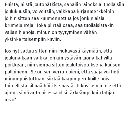
Puista, niistä joutopätkistä, sahailin aineksia tuollaisiin
joulukuusiin, voiveitsiin, vaikkapa kirjanmerkkeihin
joihin sitten saa kuumennettua jos jonkinlaisia
krumeluureja. Joka piirtää osaa, saa tuollaisistakin
vallan hienoja, minun on tyytyminen vähän
yksinkertaisempiin kuviin.
Jos nyt sattuu sitten niin mukavasti käymään, että
joulunaikaan vaikka jonkun ystävän luona kahvilla
poikkean, niin vienpä sitten joulutoivotuksena kuusen
palloineen. Se on sen verran pieni, että saaja voi heti
minun poistuttuani siirtää kaapin perukoille pois
taiteellista silmää häiritsemästä. Eikös se niin ole että
ajatus siinä antamisessa olisi tärkeämpi kuin lahjan
arvo?