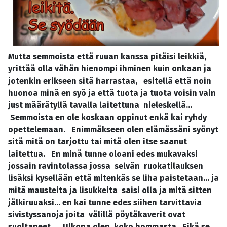
Mutta semmoista että ruuan kanssa pitäisi leikkiä,
yrittää olla vähän hienompi ihminen kuin onkaan ja
jotenkin erikseen sitä harrastaa, esitellä että noin
huonoa minä en syö ja että tuota ja tuota voisin vain
just määrätyllä tavalla laitettuna nieleskellä...
Semmoista en ole koskaan oppinut enkä kai ryhdy
opettelemaan. Enimmäkseen olen elämässäni syönyt
sitä mitä on tarjottu tai mitä olen itse saanut
laitettua. En minä tunne oloani edes mukavaksi
jossain ravintolassa jossa selvän ruokatilauksen
lisäksi kysellään että mitenkäs se liha paistetaan... ja
mitä mausteita ja lisukkeita saisi olla ja mitä sitten
jälkiruuaksi... en kai tunne edes siihen tarvittavia
sivistyssanoja joita välillä pöytäkaverit ovat
suoltaneet ... Ulkona olen, koko hommasta. Eikä se