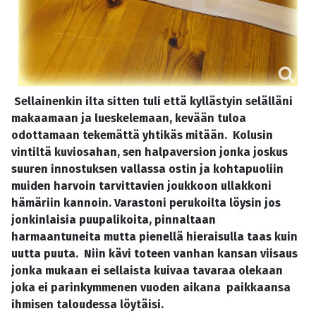
Sellainenkin ilta sitten tuli että kyllästyin selälläni
makaamaan ja lueskelemaan, kevään tuloa
odottamaan tekemättä yhtikäs mitään. Kolusin
vintiltä kuviosahan, sen halpaversion jonka joskus
suuren innostuksen vallassa ostin ja kohtapuoliin
muiden harvoin tarvittavien joukkoon ullakkoni
hämäriin kannoin. Varastoni perukoilta löysin jos
jonkinlaisia puupalikoita, pinnaltaan
harmaantuneita mutta pienellä hieraisulla taas kuin
uutta puuta. Niin kävi toteen vanhan kansan viisaus
jonka mukaan ei sellaista kuivaa tavaraa olekaan
joka ei parinkymmenen vuoden aikana paikkaansa
ihmisen taloudessa löytäisi.