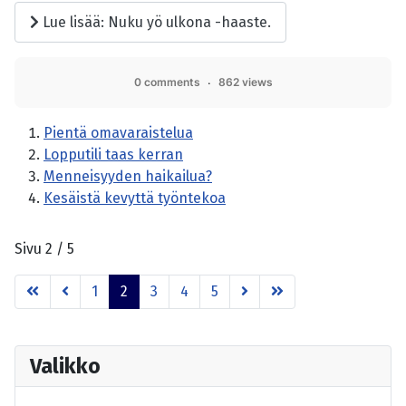
Lue lisää: Nuku yö ulkona -haaste.
0 comments
862 views
Pientä omavaraistelua
Lopputili taas kerran
Menneisyyden haikailua?
Kesäistä kevyttä työntekoa
Sivu 2 / 5
1
2
3
4
5
Valikko