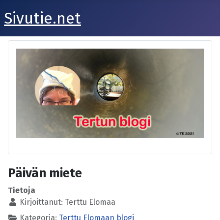
Sivutie.net
Päivän miete
Tietoja
Kirjoittanut:
Terttu Elomaa
Kategoria:
Terttu Elomaan blogi