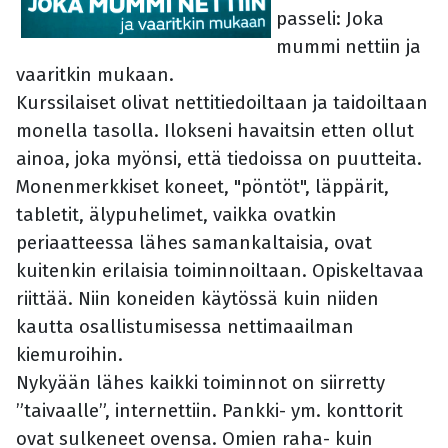
passeli: Joka
mummi nettiin ja
vaaritkin mukaan.
Kurssilaiset olivat nettitiedoiltaan ja taidoiltaan
monella tasolla. Ilokseni havaitsin etten ollut
ainoa, joka myönsi, että tiedoissa on puutteita.
Monenmerkkiset koneet, "pöntöt", läppärit,
tabletit, älypuhelimet, vaikka ovatkin
periaatteessa lähes samankaltaisia, ovat
kuitenkin erilaisia toiminnoiltaan. Opiskeltavaa
riittää. Niin koneiden käytössä kuin niiden
kautta osallistumisessa nettimaailman
kiemuroihin.
Nykyään lähes kaikki toiminnot on siirretty
”taivaalle”, internettiin. Pankki- ym. konttorit
ovat sulkeneet ovensa. Omien raha- kuin