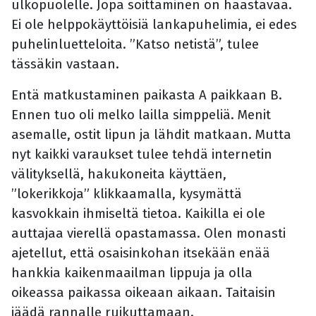
ulkopuolelle. Jopa soittaminen on haastavaa.
Ei ole helppokäyttöisiä lankapuhelimia, ei edes
puhelinluetteloita. ”Katso netistä”, tulee
tässäkin vastaan.
Entä matkustaminen paikasta A paikkaan B.
Ennen tuo oli melko lailla simppeliä. Menit
asemalle, ostit lipun ja lähdit matkaan. Mutta
nyt kaikki varaukset tulee tehdä internetin
välityksellä, hakukoneita käyttäen,
”lokerikkoja” klikkaamalla, kysymättä
kasvokkain ihmiseltä tietoa. Kaikilla ei ole
auttajaa vierellä opastamassa. Olen monasti
ajetellut, että osaisinkohan itsekään enää
hankkia kaikenmaailman lippuja ja olla
oikeassa paikassa oikeaan aikaan. Taitaisin
jäädä rannalle ruikuttamaan.