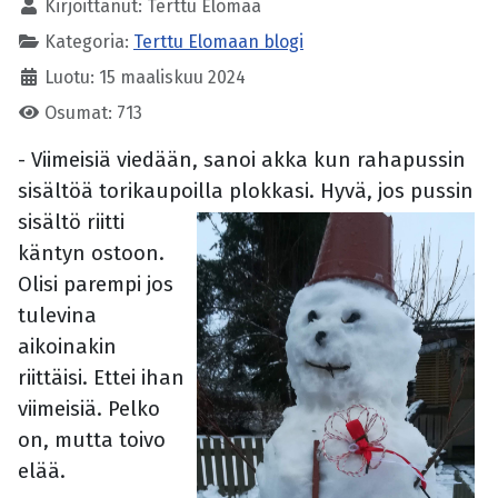
Kirjoittanut:
Terttu Elomaa
Kategoria:
Terttu Elomaan blogi
Luotu: 15 maaliskuu 2024
Osumat: 713
- Viimeisiä viedään, sanoi akka kun rahapussin
sisältöä torikaupoilla plokkasi.
Hyvä, jos pussin
sisältö riitti
käntyn ostoon.
Olisi parempi jos
tulevina
aikoinakin
riittäisi. Ettei ihan
viimeisiä. Pelko
on, mutta toivo
elää.