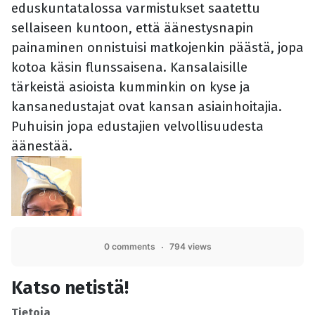
eduskuntatalossa varmistukset saatettu
sellaiseen kuntoon, että äänestysnapin
painaminen onnistuisi matkojenkin päästä, jopa
kotoa käsin flunssaisena. Kansalaisille
tärkeistä asioista kumminkin on kyse ja
kansanedustajat ovat kansan asiainhoitajia.
Puhuisin jopa edustajien velvollisuudesta
äänestää.
0 comments
794 views
Katso netistä!
Tietoja