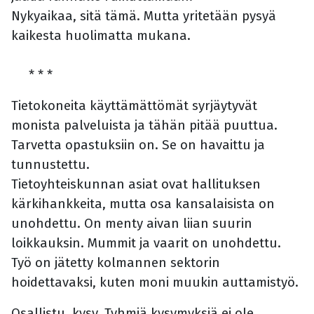
Nykyaikaa, sitä tämä. Mutta yritetään pysyä
kaikesta huolimatta mukana.
* * *
Tietokoneita käyttämättömät syrjäytyvät
monista palveluista ja tähän pitää puuttua.
Tarvetta opastuksiin on. Se on havaittu ja
tunnustettu.
Tietoyhteiskunnan asiat ovat hallituksen
kärkihankkeita, mutta osa kansalaisista on
unohdettu. On menty aivan liian suurin
loikkauksin. Mummit ja vaarit on unohdettu.
Työ on jätetty kolmannen sektorin
hoidettavaksi, kuten moni muukin auttamistyö.
Osallistu, kysy. Tyhmiä kysymyksiä ei ole.