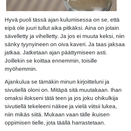
Hyvä puoli tässä ajan kulumisessa on se, että
eipä ole juuri tullut aika pitkäksi. Aina on jotain
sävelletty ja vihelletty. Ja jos ei muuta keksi, niin
sänky tyynyineen on oiva kaveri. Ja taas jaksaa
jatkaa. Jatketaan ajan päättymiseen asti.
Joillekin se koittaa ennemmin, toisille
myöhemmin.
Ajankulua se tämäkin minun kirjoitteluni ja
sivutiellä oloni on. Mitäpä sitä muutakaan. Ihan
omaksi ilokseni tätä teen ja jos joku ohikulkija
sivutiellä tekeleeni näkee ja vielä viitsii lukea,
niin mikäs siitä. Mukaan vaan tälle ikuisen
oppimisen tielle, jota täällä harrastetaan.