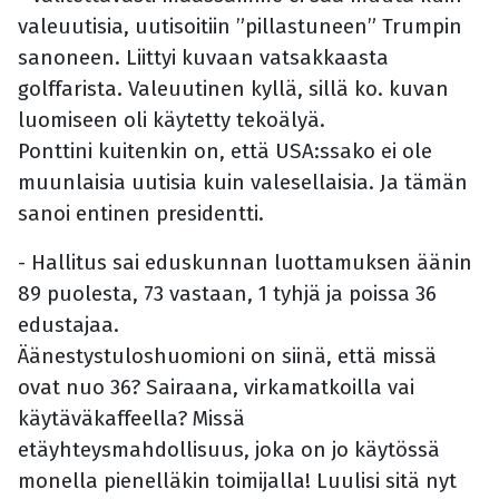
valeuutisia, uutisoitiin ”pillastuneen” Trumpin
sanoneen. Liittyi kuvaan vatsakkaasta
golffarista. Valeuutinen kyllä, sillä ko. kuvan
luomiseen oli käytetty tekoälyä.
Ponttini kuitenkin on, että USA:ssako ei ole
muunlaisia uutisia kuin valesellaisia. Ja tämän
sanoi entinen presidentti.
- Hallitus sai eduskunnan luottamuksen äänin
89 puolesta, 73 vastaan, 1 tyhjä ja poissa 36
edustajaa.
Äänestystuloshuomioni on siinä, että missä
ovat nuo 36? Sairaana, virkamatkoilla vai
käytäväkaffeella? Missä
etäyhteysmahdollisuus, joka on jo käytössä
monella pienelläkin toimijalla! Luulisi sitä nyt