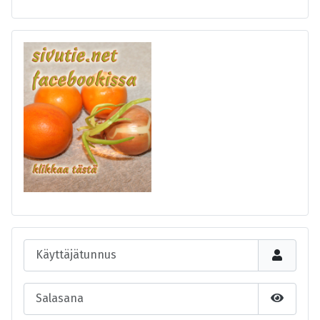
Käyttäjätunnus
Salasana
Näytä s