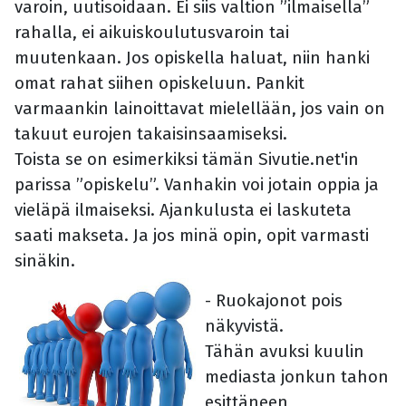
varoin, uutisoidaan. Ei siis valtion ”ilmaisella”
rahalla, ei aikuiskoulutusvaroin tai
muutenkaan. Jos opiskella haluat, niin hanki
omat rahat siihen opiskeluun. Pankit
varmaankin lainoittavat mielellään, jos vain on
takuut eurojen takaisinsaamiseksi.
Toista se on esimerkiksi tämän Sivutie.net'in
parissa ”opiskelu”. Vanhakin voi jotain oppia ja
vieläpä ilmaiseksi. Ajankulusta ei laskuteta
saati makseta. Ja jos minä opin, opit varmasti
sinäkin.
- Ruokajonot pois
näkyvistä.
Tähän avuksi kuulin
mediasta jonkun tahon
esittäneen