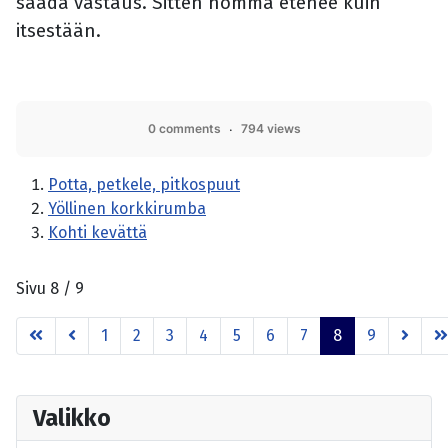
saada vastaus. Sitten homma etenee kuin
itsestään.
0 comments
794 views
Potta, petkele, pitkospuut
Yöllinen korkkirumba
Kohti kevättä
Sivu 8 / 9
1
2
3
4
5
6
7
8
9
Valikko