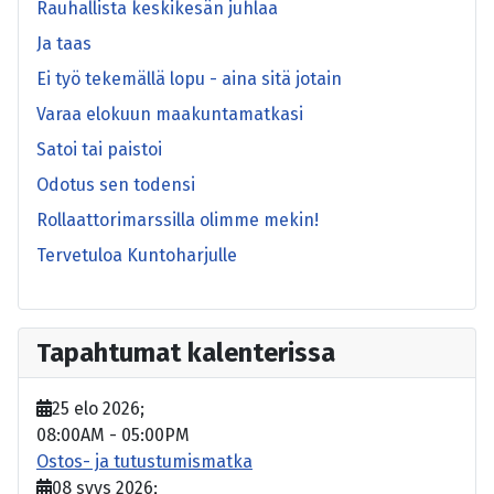
Rauhallista keskikesän juhlaa
Ja taas
Ei työ tekemällä lopu - aina sitä jotain
Varaa elokuun maakuntamatkasi
Satoi tai paistoi
Odotus sen todensi
Rollaattorimarssilla olimme mekin!
Tervetuloa Kuntoharjulle
Tapahtumat kalenterissa
25 elo 2026
;
08:00AM
-
05:00PM
Ostos- ja tutustumismatka
08 syys 2026
;