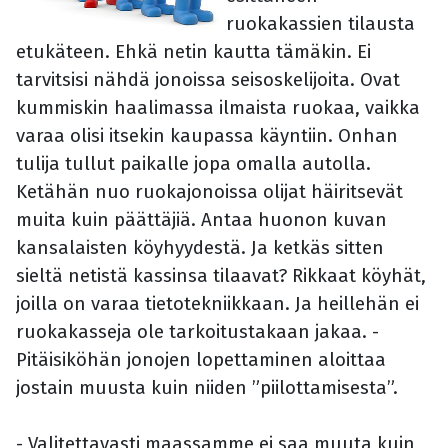
ruokakassien tilausta
etukäteen. Ehkä netin kautta tämäkin. Ei
tarvitsisi nähdä jonoissa seisoskelijoita. Ovat
kummiskin haalimassa ilmaista ruokaa, vaikka
varaa olisi itsekin kaupassa käyntiin. Onhan
tulija tullut paikalle jopa omalla autolla.
Ketähän nuo ruokajonoissa olijat häiritsevät
muita kuin päättäjiä. Antaa huonon kuvan
kansalaisten köyhyydestä. Ja ketkäs sitten
sieltä netistä kassinsa tilaavat? Rikkaat köyhät,
joilla on varaa tietotekniikkaan. Ja heillehän ei
ruokakasseja ole tarkoitustakaan jakaa. -
Pitäisiköhän jonojen lopettaminen aloittaa
jostain muusta kuin niiden ”piilottamisesta”.
- Valitettavasti maassamme ei saa muuta kuin