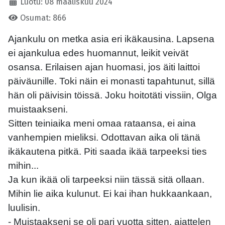
Luotu: 08 maaliskuu 2024
Osumat: 866
Ajankulu on metka asia eri ikäkausina. Lapsena
ei ajankulua edes huomannut, leikit veivät
osansa. Erilaisen ajan huomasi, jos äiti laittoi
päiväunille. Toki näin ei monasti tapahtunut, sillä
hän oli päivisin töissä. Joku hoitotäti vissiin, Olga
muistaakseni.
Sitten teiniaika meni omaa rataansa, ei aina
vanhempien mieliksi. Odottavan aika oli tänä
ikäkautena pitkä. Piti saada ikää tarpeeksi ties
mihin...
Ja kun ikää oli tarpeeksi niin tässä sitä ollaan.
Mihin lie aika kulunut. Ei kai ihan hukkaankaan,
luulisin.
- Muistaakseni se oli pari vuotta sitten, ajattelen