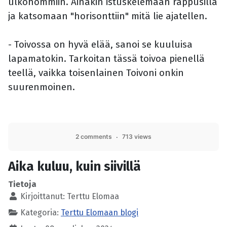
ulkohommiin. Ainakin istuskelemaan rappusilla
ja katsomaan "horisonttiin" mitä lie ajatellen.
- Toivossa on hyvä elää, sanoi se kuuluisa
lapamatokin. Tarkoitan tässä toivoa pienellä
teellä, vaikka toisenlainen Toivoni onkin
suurenmoinen.
2 comments
713 views
Aika kuluu, kuin siivillä
Tietoja
Kirjoittanut:
Terttu Elomaa
Kategoria:
Terttu Elomaan blogi