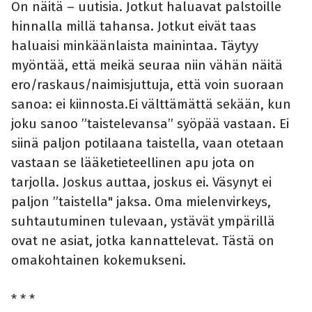
On näitä – uutisia. Jotkut haluavat palstoille
hinnalla millä tahansa. Jotkut eivät taas
haluaisi minkäänlaista mainintaa. Täytyy
myöntää, että meikä seuraa niin vähän näitä
ero/raskaus/naimisjuttuja, että voin suoraan
sanoa: ei kiinnosta.Ei välttämättä sekään, kun
joku sanoo ”taistelevansa” syöpää vastaan. Ei
siinä paljon potilaana taistella, vaan otetaan
vastaan se lääketieteellinen apu jota on
tarjolla. Joskus auttaa, joskus ei. Väsynyt ei
paljon ”taistella" jaksa. Oma mielenvirkeys,
suhtautuminen tulevaan, ystävät ympärillä
ovat ne asiat, jotka kannattelevat. Tästä on
omakohtainen kokemukseni.
* * *