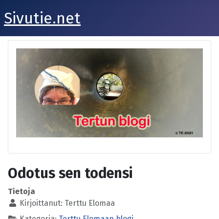
Sivutie.net
Odotus sen todensi
Tietoja
Kirjoittanut:
Terttu Elomaa
Kategoria:
Terttu Elomaan blogi