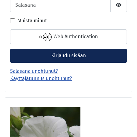
Salasana
Näytä s
Muista minut
Web Authentication
Kirjaudu sisään
Salasana unohtunut?
Käyttäjätunnus unohtunut?