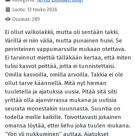
Luotu: 13 touko 2026
Osumat: 289
Ei ollut valkolakkii, mutta oli sentään takki.
Värillä ei niin väliä, mutta punainen huivi. Se
perinteinen vappumarssille mukaan otettava.
Ei tarvinnut miettiä tälläkään kertaa, että miten
tulisi kasvot peittää, jotta ei tunnistettaisi.
Omilla kasvoilla, omilla arvoilla. Takkia ei ole
ollut tarve käännellä. Mitä nyt hieman
tuuletella ja ajatuksia uusia. Pitää sitä silti
yrittää olla ajanvirrassa mukana ja uutisia
seurata monestakin suunnasta. Suuntia on
todella meille kaikille. Toivottavasti jokainen
omansa löytää, ettei liehu joka tuulen mukana.
”Yön yli nukkuminen” auttaa. Ajatukset