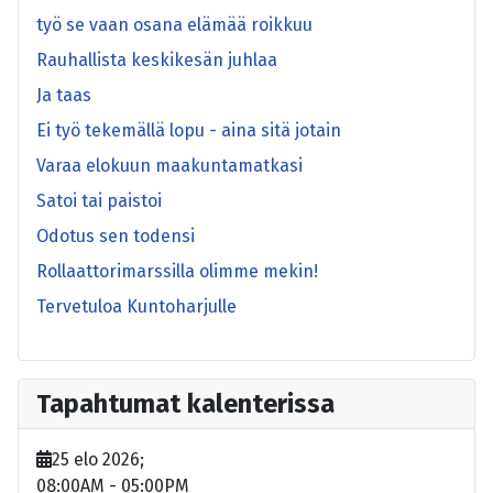
työ se vaan osana elämää roikkuu
Rauhallista keskikesän juhlaa
Ja taas
Ei työ tekemällä lopu - aina sitä jotain
Varaa elokuun maakuntamatkasi
Satoi tai paistoi
Odotus sen todensi
Rollaattorimarssilla olimme mekin!
Tervetuloa Kuntoharjulle
Tapahtumat kalenterissa
25 elo 2026
;
08:00AM
-
05:00PM