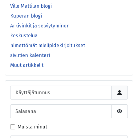
Ville Mattilan blogi
Kuperan blogi
Arkivinkit ja selviytyminen
keskustelua
nimettömät mielipidekirjoitukset
sivutien kalenteri
Muut artikkelit
Käyttäjätunnus
Salasana
Näytä s
Muista minut