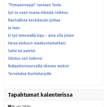
”Pompannappi” vastaan Tesla
työ se vaan osana elämää roikkuu
Rauhallista keskikesän juhlaa
Ja taas
Ei työ tekemällä lopu - aina sitä jotain
Varaa elokuun maakuntamatkasi
Satoi tai paistoi
Odotus sen todensi
Rollaattorimarssilla olimme mekin!
Tervetuloa Kuntoharjulle
Tapahtumat kalenterissa
25 elo 2026
;