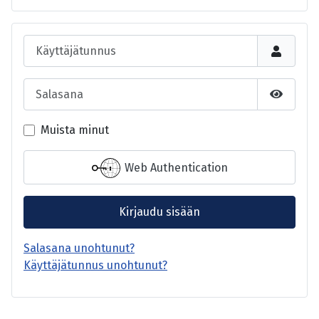
Käyttäjätunnus
Salasana
Näytä s
Muista minut
Web Authentication
Kirjaudu sisään
Salasana unohtunut?
Käyttäjätunnus unohtunut?