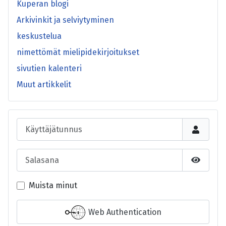
Kuperan blogi
Arkivinkit ja selviytyminen
keskustelua
nimettömät mielipidekirjoitukset
sivutien kalenteri
Muut artikkelit
Käyttäjätunnus
Salasana
Näytä s
Muista minut
Web Authentication