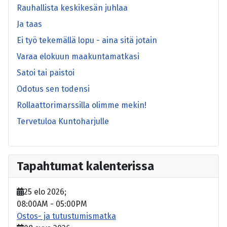
Rauhallista keskikesän juhlaa
Ja taas
Ei työ tekemällä lopu - aina sitä jotain
Varaa elokuun maakuntamatkasi
Satoi tai paistoi
Odotus sen todensi
Rollaattorimarssilla olimme mekin!
Tervetuloa Kuntoharjulle
Tapahtumat kalenterissa
25 elo 2026
;
08:00AM
-
05:00PM
Ostos- ja tutustumismatka