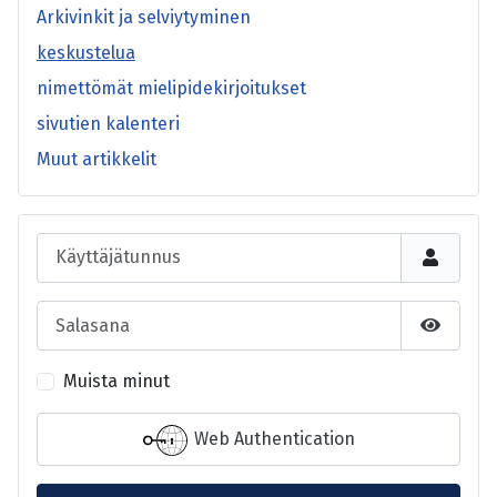
Arkivinkit ja selviytyminen
keskustelua
nimettömät mielipidekirjoitukset
sivutien kalenteri
Muut artikkelit
Käyttäjätunnus
Salasana
Näytä s
Muista minut
Web Authentication