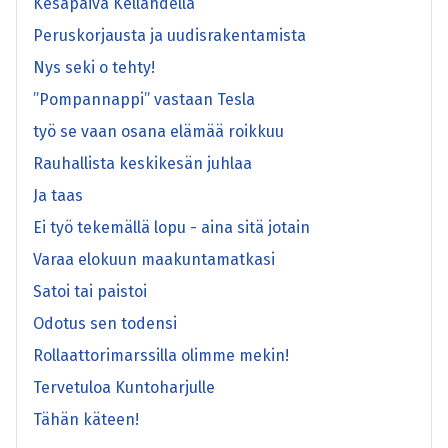
Kesäpäivä Kellahdella
Peruskorjausta ja uudisrakentamista
Nys seki o tehty!
”Pompannappi” vastaan Tesla
työ se vaan osana elämää roikkuu
Rauhallista keskikesän juhlaa
Ja taas
Ei työ tekemällä lopu - aina sitä jotain
Varaa elokuun maakuntamatkasi
Satoi tai paistoi
Odotus sen todensi
Rollaattorimarssilla olimme mekin!
Tervetuloa Kuntoharjulle
Tähän käteen!