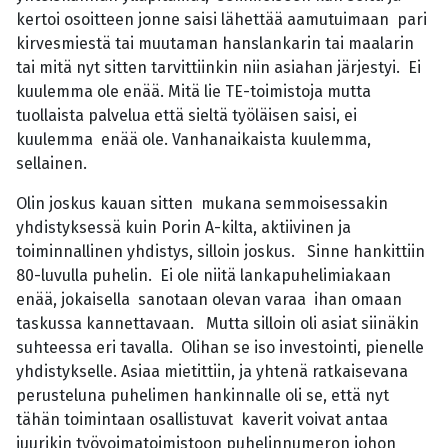
kertoi osoitteen jonne saisi lähettää aamutuimaan pari
kirvesmiestä tai muutaman hanslankarin tai maalarin
tai mitä nyt sitten tarvittiinkin niin asiahan järjestyi. Ei
kuulemma ole enää. Mitä lie TE-toimistoja mutta
tuollaista palvelua että sieltä työläisen saisi, ei
kuulemma enää ole. Vanhanaikaista kuulemma,
sellainen.
Olin joskus kauan sitten mukana semmoisessakin
yhdistyksessä kuin Porin A-kilta, aktiivinen ja
toiminnallinen yhdistys, silloin joskus. Sinne hankittiin
80-luvulla puhelin. Ei ole niitä lankapuhelimiakaan
enää, jokaisella sanotaan olevan varaa ihan omaan
taskussa kannettavaan. Mutta silloin oli asiat siinäkin
suhteessa eri tavalla. Olihan se iso investointi, pienelle
yhdistykselle. Asiaa mietittiin, ja yhtenä ratkaisevana
perusteluna puhelimen hankinnalle oli se, että nyt
tähän toimintaan osallistuvat kaverit voivat antaa
juurikin työvoimatoimistoon puhelinnumeron johon