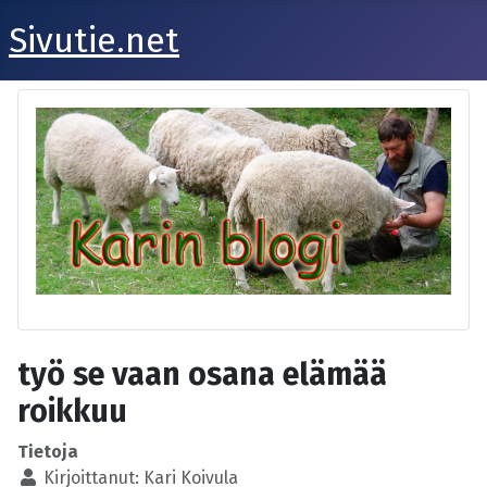
Sivutie.net
työ se vaan osana elämää
roikkuu
Tietoja
Kirjoittanut:
Kari Koivula