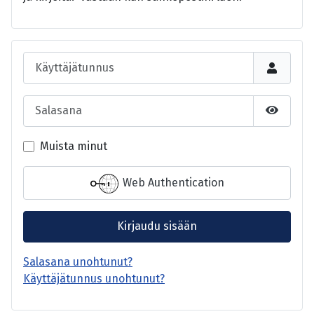
Käyttäjätunnus
Salasana
Näytä s
Muista minut
Web Authentication
Kirjaudu sisään
Salasana unohtunut?
Käyttäjätunnus unohtunut?