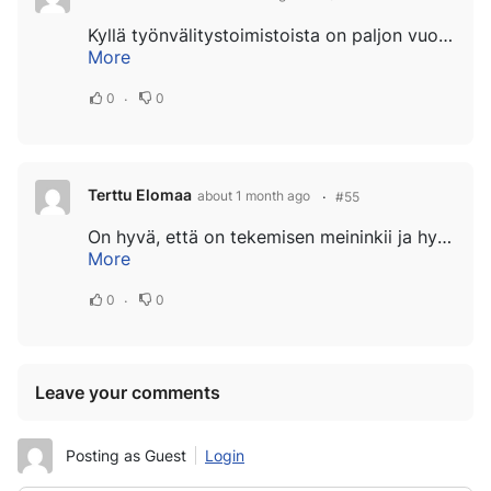
Kyllä työnvälitystoimistoista on paljon vuosia. Oli aikaa kun ei ollut puhelimia, isälleni tuli tieto työmaista lähimpään kauppaan ja sitten kiireesti töihin. Yhdistyksen puhelinnumero oli hyvä keksintö, se oli käytännön tukea kaikki...
More
0
0
Terttu Elomaa
about 1 month ago
#55
On hyvä, että on tekemisen meininkii ja hyvältä näyttää työn jälki.Toisaalta hyvä, että töitä tarjotaan myös vähän varttuneimmille, mutta miten nuoremmat. Tarjotaanko heille, vai pitäisi olla monivuotinen työkokemus takana. Ei taida yhtälö...
More
0
0
Leave your comments
Posting as Guest
Login