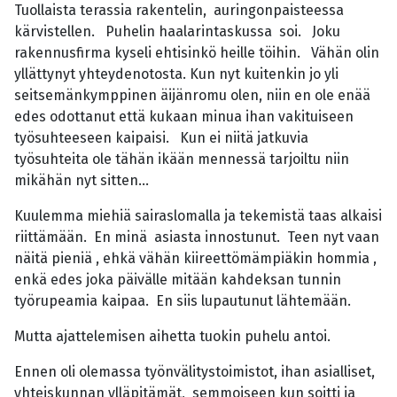
Tuollaista terassia rakentelin, auringonpaisteessa
kärvistellen. Puhelin haalarintaskussa soi. Joku
rakennusfirma kyseli ehtisinkö heille töihin. Vähän olin
yllättynyt yhteydenotosta. Kun nyt kuitenkin jo yli
seitsemänkymppinen äijänromu olen, niin en ole enää
edes odottanut että kukaan minua ihan vakituiseen
työsuhteeseen kaipaisi. Kun ei niitä jatkuvia
työsuhteita ole tähän ikään mennessä tarjoiltu niin
mikähän nyt sitten...
Kuulemma miehiä sairaslomalla ja tekemistä taas alkaisi
riittämään. En minä asiasta innostunut. Teen nyt vaan
näitä pieniä , ehkä vähän kiireettömämpiäkin hommia ,
enkä edes joka päivälle mitään kahdeksan tunnin
työrupeamia kaipaa. En siis lupautunut lähtemään.
Mutta ajattelemisen aihetta tuokin puhelu antoi.
Ennen oli olemassa työnvälitystoimistot, ihan asialliset,
yhteiskunnan ylläpitämät, semmoiseen kun soitti ja