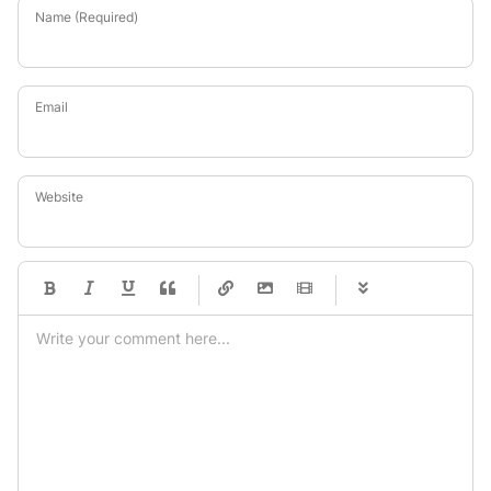
Name (Required)
Email
Website
-
-
-
-
-
-
-
-
-
-
-
-
-
-
-
-
-
-
-
-
-
-
-
-
-
-
-
-
-
-