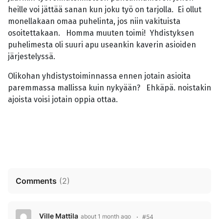
heille voi jättää sanan kun joku työ on tarjolla. Ei ollut
monellakaan omaa puhelinta, jos niin vakituista
osoitettakaan. Homma muuten toimi! Yhdistyksen
puhelimesta oli suuri apu useankin kaverin asioiden
järjestelyssä.
Olikohan yhdistystoiminnassa ennen jotain asioita
paremmassa mallissa kuin nykyään? Ehkäpä. noistakin
ajoista voisi jotain oppia ottaa.
Comments
(
2
)
Ville Mattila
about 1 month ago
#54