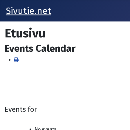
Sivutie.net
Etusivu
Events Calendar
Events for
No events