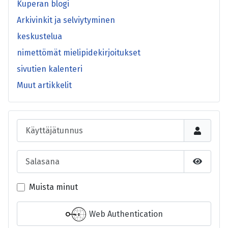
Kuperan blogi
Arkivinkit ja selviytyminen
keskustelua
nimettömät mielipidekirjoitukset
sivutien kalenteri
Muut artikkelit
Käyttäjätunnus
Salasana
Näytä s
Muista minut
Web Authentication