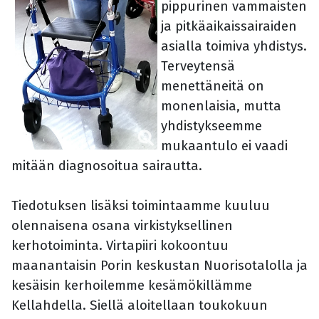
pippurinen vammaisten
ja pitkäaikaissairaiden
asialla toimiva yhdistys.
Terveytensä
menettäneitä on
monenlaisia, mutta
yhdistykseemme
mukaantulo ei vaadi
mitään diagnosoitua sairautta.
Tiedotuksen lisäksi toimintaamme kuuluu
olennaisena osana virkistyksellinen
kerhotoiminta. Virtapiiri kokoontuu
maanantaisin Porin keskustan Nuorisotalolla ja
kesäisin kerhoilemme kesämökillämme
Kellahdella. Siellä aloitellaan toukokuun