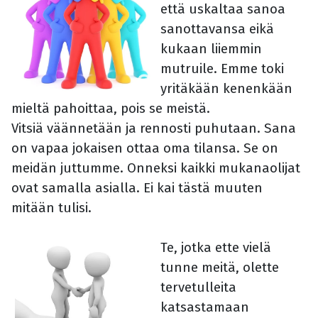
että uskaltaa sanoa
sanottavansa eikä
kukaan liiemmin
mutruile. Emme toki
yritäkään kenenkään
mieltä pahoittaa, pois se meistä.
Vitsiä väännetään ja rennosti puhutaan. Sana
on vapaa jokaisen ottaa oma tilansa. Se on
meidän juttumme. Onneksi kaikki mukanaolijat
ovat samalla asialla. Ei kai tästä muuten
mitään tulisi.
Te, jotka ette vielä
tunne meitä, olette
tervetulleita
katsastamaan