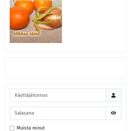
Käyttäjätunnus
Salasana
Näytä s
Muista minut