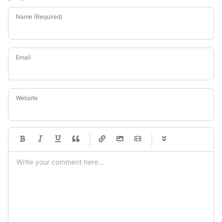
Name (Required)
Email
Website
-
-
-
-
-
-
-
-
-
-
-
-
-
-
-
-
-
-
-
-
-
-
-
-
-
-
-
-
-
-