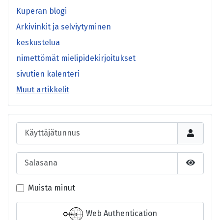
Kuperan blogi
Arkivinkit ja selviytyminen
keskustelua
nimettömät mielipidekirjoitukset
sivutien kalenteri
Muut artikkelit
Käyttäjätunnus
Salasana
Näytä s
Muista minut
Web Authentication