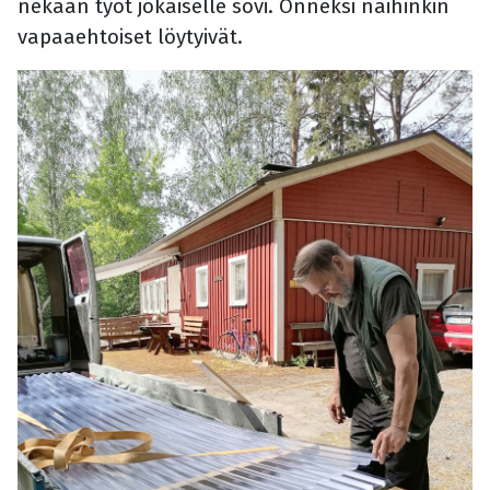
nekään työt jokaiselle sovi. Onneksi näihinkin
vapaaehtoiset löytyivät.