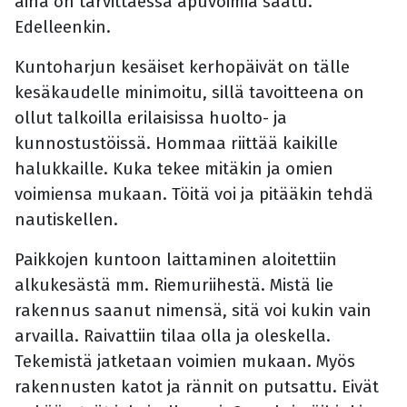
aina on tarvittaessa apuvoimia saatu.
Edelleenkin.
Kuntoharjun kesäiset kerhopäivät on tälle
kesäkaudelle minimoitu, sillä tavoitteena on
ollut talkoilla erilaisissa huolto- ja
kunnostustöissä. Hommaa riittää kaikille
halukkaille. Kuka tekee mitäkin ja omien
voimiensa mukaan. Töitä voi ja pitääkin tehdä
nautiskellen.
Paikkojen kuntoon laittaminen aloitettiin
alkukesästä mm. Riemuriihestä. Mistä lie
rakennus saanut nimensä, sitä voi kukin vain
arvailla. Raivattiin tilaa olla ja oleskella.
Tekemistä jatketaan voimien mukaan. Myös
rakennusten katot ja rännit on putsattu. Eivät