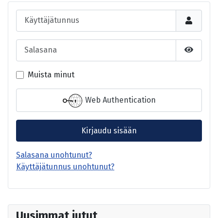
Käyttäjätunnus
Salasana
Näytä s
Muista minut
Web Authentication
Kirjaudu sisään
Salasana unohtunut?
Käyttäjätunnus unohtunut?
Uusimmat jutut