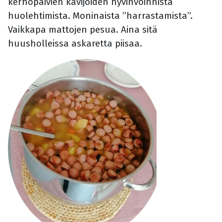
kerhopäivien kävijöiden hyvinvoinnista
huolehtimista. Moninaista ”harrastamista”.
Vaikkapa mattojen pesua. Aina sitä
huusholleissa askaretta piisaa.