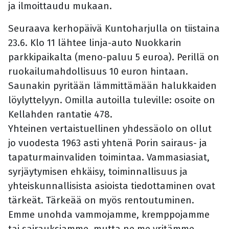
ja ilmoittaudu mukaan.
Seuraava kerhopäivä Kuntoharjulla on tiistaina
23.6. Klo 11 lähtee linja-auto Nuokkarin
parkkipaikalta (meno-paluu 5 euroa). Perillä on
ruokailumahdollisuus 10 euron hintaan.
Saunakin pyritään lämmittämään halukkaiden
löylyttelyyn. Omilla autoilla tuleville: osoite on
Kellahden rantatie 478.
Yhteinen vertaistuellinen yhdessäolo on ollut
jo vuodesta 1963 asti yhtenä Porin sairaus- ja
tapaturmainvaliden toimintaa. Vammasiasiat,
syrjäytymisen ehkäisy, toiminnallisuus ja
yhteiskunnallisista asioista tiedottaminen ovat
tärkeät. Tärkeää on myös rentoutuminen.
Emme unohda vammojamme, kremppojamme
tai sairauksiamme, mutta ne me yritämme