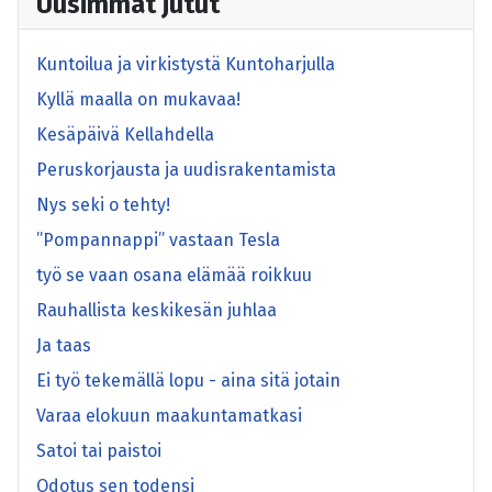
Uusimmat jutut
Kuntoilua ja virkistystä Kuntoharjulla
Kyllä maalla on mukavaa!
Kesäpäivä Kellahdella
Peruskorjausta ja uudisrakentamista
Nys seki o tehty!
”Pompannappi” vastaan Tesla
työ se vaan osana elämää roikkuu
Rauhallista keskikesän juhlaa
Ja taas
Ei työ tekemällä lopu - aina sitä jotain
Varaa elokuun maakuntamatkasi
Satoi tai paistoi
Odotus sen todensi