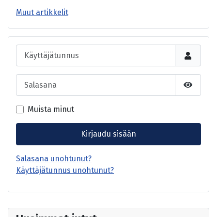
Muut artikkelit
Käyttäjätunnus
Salasana
Näytä s
Muista minut
Kirjaudu sisään
Salasana unohtunut?
Käyttäjätunnus unohtunut?