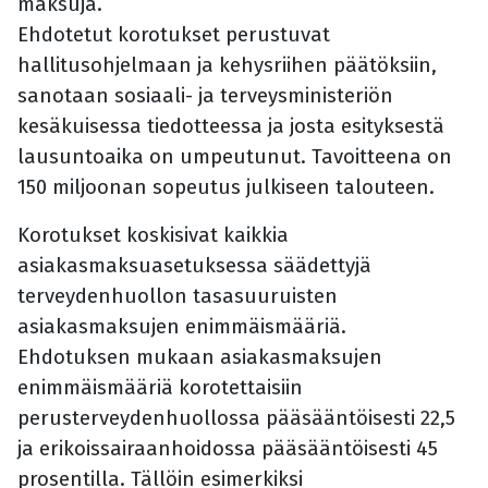
maksuja.
Ehdotetut korotukset perustuvat
hallitusohjelmaan ja kehysriihen päätöksiin,
sanotaan sosiaali- ja terveysministeriön
kesäkuisessa tiedotteessa ja josta esityksestä
lausuntoaika on umpeutunut. Tavoitteena on
150 miljoonan sopeutus julkiseen talouteen.
Korotukset koskisivat kaikkia
asiakasmaksuasetuksessa säädettyjä
terveydenhuollon tasasuuruisten
asiakasmaksujen enimmäismääriä.
Ehdotuksen mukaan asiakasmaksujen
enimmäismääriä korotettaisiin
perusterveydenhuollossa pääsääntöisesti 22,5
ja erikoissairaanhoidossa pääsääntöisesti 45
prosentilla. Tällöin esimerkiksi