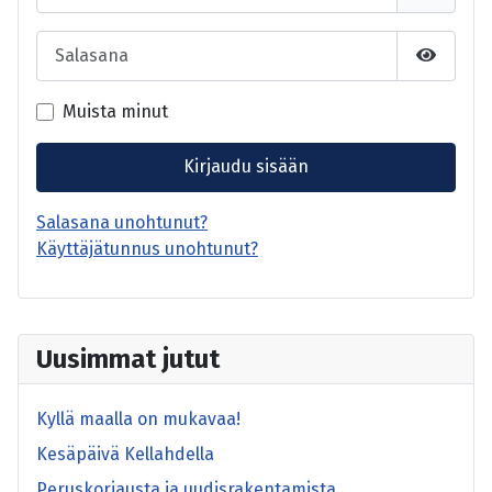
Salasana
Näytä s
Muista minut
Kirjaudu sisään
Salasana unohtunut?
Käyttäjätunnus unohtunut?
Uusimmat jutut
Kyllä maalla on mukavaa!
Kesäpäivä Kellahdella
Peruskorjausta ja uudisrakentamista