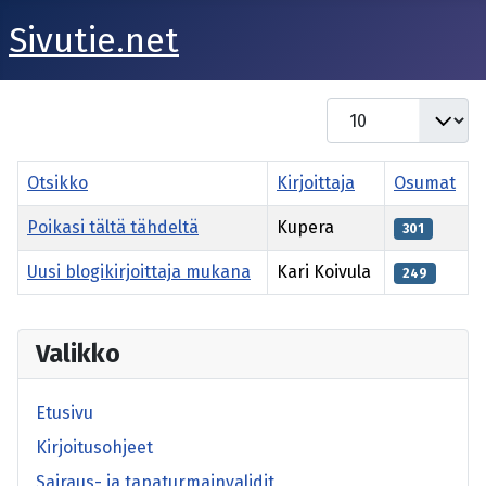
Sivutie.net
Näyttö #
Otsikko
Kirjoittaja
Osumat
Poikasi tältä tähdeltä
Kupera
301
Uusi blogikirjoittaja mukana
Kari Koivula
249
Artikkelitaulukko
Valikko
Etusivu
Kirjoitusohjeet
Sairaus- ja tapaturmainvalidit