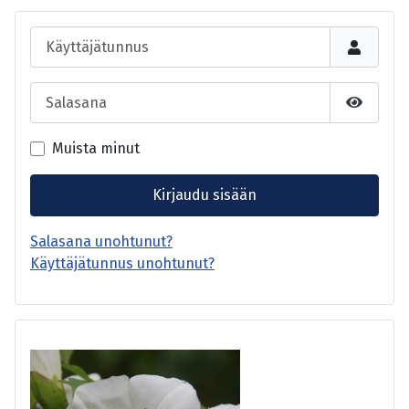
Käyttäjätunnus
Salasana
Näytä s
Muista minut
Kirjaudu sisään
Salasana unohtunut?
Käyttäjätunnus unohtunut?