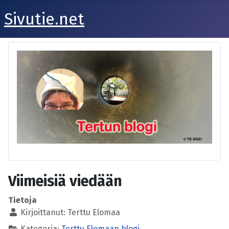
Sivutie.net
Viimeisiä viedään
Tietoja
Kirjoittanut:
Terttu Elomaa
Kategoria:
Terttu Elomaan blogi