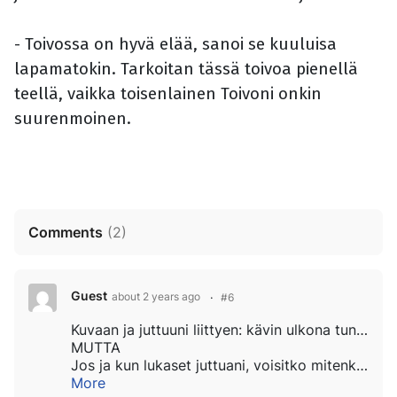
- Toivossa on hyvä elää, sanoi se kuuluisa
lapamatokin. Tarkoitan tässä toivoa pienellä
teellä, vaikka toisenlainen Toivoni onkin
suurenmoinen.
Comments
(
2
)
Guest
about 2 years ago
#6
Kuvaan ja juttuuni liittyen: kävin ulkona tunnin kuntojumpalla. Lunta oli ovelta portille ja taitaa sitä vieläkin olevan ihan kiitettävästi toisenkin tunnin jumpalle.
MUTTA
Jos ja kun lukaset juttuani, voisitko mitenkään kommentoida, edes yhdellä...
More