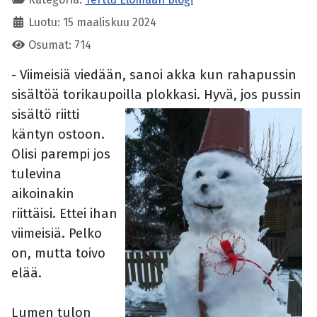
Luotu: 15 maaliskuu 2024
Osumat: 714
- Viimeisiä viedään, sanoi akka kun rahapussin
sisältöä torikaupoilla plokkasi.
Hyvä, jos pussin
sisältö riitti
käntyn ostoon.
Olisi parempi jos
tulevina
aikoinakin
riittäisi. Ettei ihan
viimeisiä. Pelko
on, mutta toivo
elää.
Lumen tulon