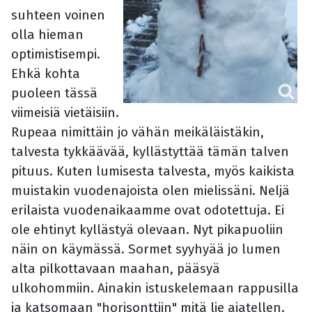
suhteen voinen
olla hieman
optimistisempi.
Ehkä kohta
puoleen tässä
viimeisiä vietäisiin.
Rupeaa nimittäin jo vähän meikäläistäkin,
talvesta tykkäävää, kyllästyttää tämän talven
pituus. Kuten lumisesta talvesta, myös kaikista
muistakin vuodenajoista olen mielissäni. Neljä
erilaista vuodenaikaamme ovat odotettuja. Ei
ole ehtinyt kyllästyä olevaan. Nyt pikapuoliin
näin on käymässä. Sormet syyhyää jo lumen
alta pilkottavaan maahan, pääsyä
ulkohommiin. Ainakin istuskelemaan rappusilla
ja katsomaan "horisonttiin" mitä lie ajatellen.