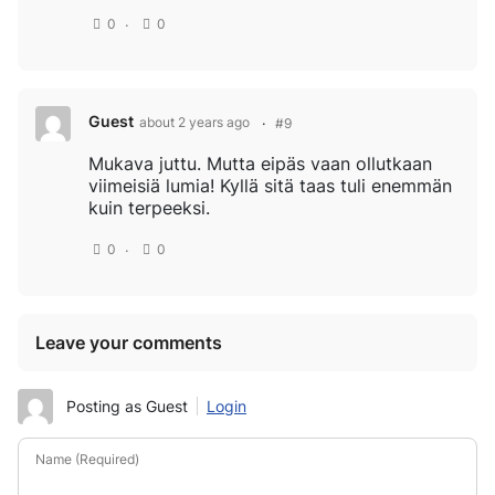
0
0
Guest
about 2 years ago
#9
Mukava juttu. Mutta eipäs vaan ollutkaan
viimeisiä lumia! Kyllä sitä taas tuli enemmän
kuin terpeeksi.
0
0
Leave your comments
Posting as Guest
Login
Name (Required)