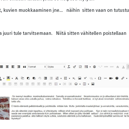
äät, kuvien muokkaaminen jne... näihin sitten vaan on tutus
aja juuri tule tarvitsemaan. Niitä sitten vähitellen poistella