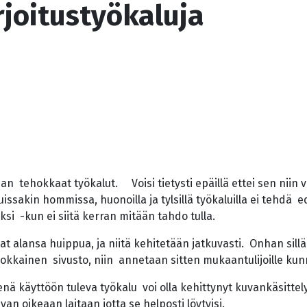
irjoitustyökaluja
n tehokkaat työkalut. Voisi tietysti epäillä ettei sen niin v
uissakin hommissa, huonoilla ja tylsillä työkaluilla ei tehd
si -kun ei siitä kerran mitään tahdo tulla.
at alansa huippua, ja niitä kehitetään jatkuvasti. Onhan sill
uokkainen sivusto, niin annetaan sitten mukaantulijoille ku
ä käyttöön tuleva työkalu voi olla kehittynyt kuvankäsittelyt
aivan oikeaan laitaan jotta se helposti löytyisi.