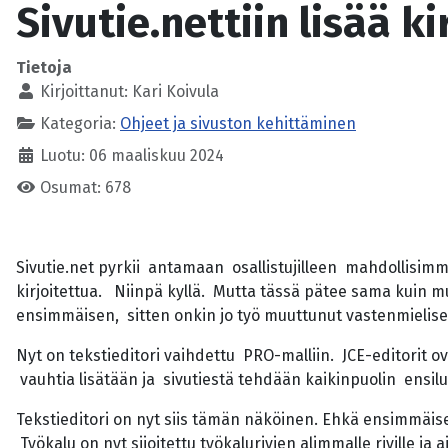
Sivutie.nettiin lisää k
Tietoja
Kirjoittanut:
Kari Koivula
Kategoria:
Ohjeet ja sivuston kehittäminen
Luotu: 06 maaliskuu 2024
Osumat: 678
Sivutie.net pyrkii antamaan osallistujilleen mahdollisimma
kirjoitettua. Niinpä kyllä. Mutta tässä pätee sama kuin m
ensimmäisen, sitten onkin jo työ muuttunut vastenmielisek
Nyt on tekstieditori vaihdettu PRO-malliin. JCE-editorit ov
vauhtia lisätään ja sivutiestä tehdään kaikinpuolin ensil
Tekstieditori on nyt siis tämän näköinen. Ehkä ensimmäisen
Työkalu on nyt sijoitettu työkalurivien alimmalle riville ja 