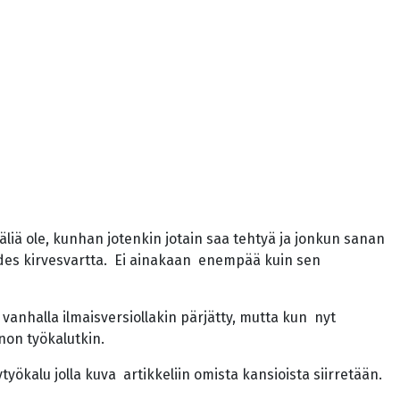
äliä ole, kunhan jotenkin jotain saa tehtyä ja jonkun sanan
ä edes kirvesvartta. Ei ainakaan enempää kuin sen
ä vanhalla ilmaisversiollakin pärjätty, mutta kun nyt
nnon työkalutkin.
yökalu jolla kuva artikkeliin omista kansioista siirretään.