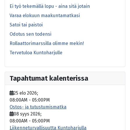
Ei työ tekemällä lopu - aina sitä jotain
Varaa elokuun maakuntamatkasi
Satoi tai paistoi
Odotus sen todensi
Rollaattorimarssilla olimme mekin!
Tervetuloa Kuntoharjulle
Tapahtumat kalenterissa
25 elo 2026
;
08:00AM
-
05:00PM
Ostos- ja tutustumismatka
08 syys 2026
;
08:00AM
-
05:00PM
Liikenneturvallisuutta Kuntoharjulla