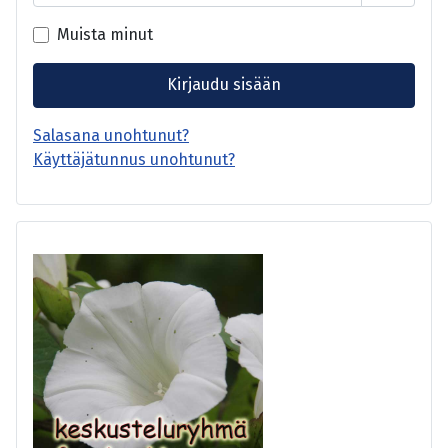
Näytä s
Muista minut
Kirjaudu sisään
Salasana unohtunut?
Käyttäjätunnus unohtunut?