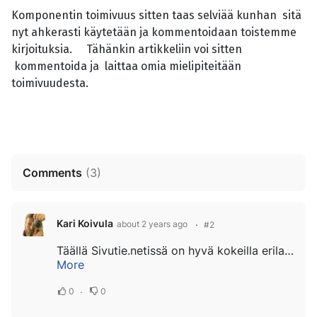
Komponentin toimivuus sitten taas selviää kunhan sitä
nyt ahkerasti käytetään ja kommentoidaan toistemme
kirjoituksia. Tähänkin artikkeliin voi sitten
kommentoida ja laittaa omia mielipiteitään
toimivuudesta.
Comments
(
3
)
Kari Koivula
about 2 years ago
#2
Täällä Sivutie.netissä on hyvä kokeilla erilaisia komponentteja ja lisäosia. Kun Toimijat verkossa ry avustaa ja opastaa muita yhdistyksiä sivunteossa, on näillä testauksilla jo hiukan varmisteltu että muiden sivuille lataamamme osat...
More
0
0