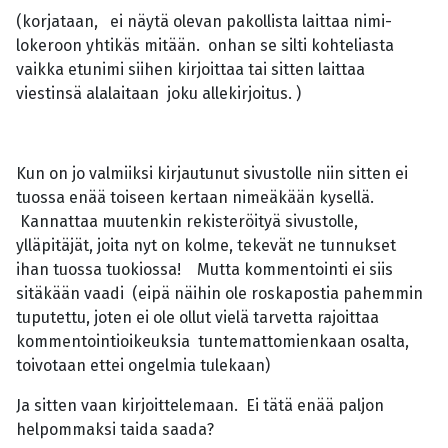
(korjataan, ei näytä olevan pakollista laittaa nimi-
lokeroon yhtikäs mitään. onhan se silti kohteliasta
vaikka etunimi siihen kirjoittaa tai sitten laittaa
viestinsä alalaitaan joku allekirjoitus. )
Kun on jo valmiiksi kirjautunut sivustolle niin sitten ei
tuossa enää toiseen kertaan nimeäkään kysellä.
Kannattaa muutenkin rekisteröityä sivustolle,
ylläpitäjät, joita nyt on kolme, tekevät ne tunnukset
ihan tuossa tuokiossa! Mutta kommentointi ei siis
sitäkään vaadi (eipä näihin ole roskapostia pahemmin
tuputettu, joten ei ole ollut vielä tarvetta rajoittaa
kommentointioikeuksia tuntemattomienkaan osalta,
toivotaan ettei ongelmia tulekaan)
Ja sitten vaan kirjoittelemaan. Ei tätä enää paljon
helpommaksi taida saada?