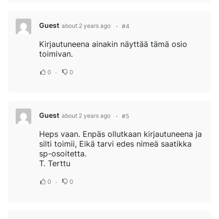
Guest
about 2 years ago
#4
Kirjautuneena ainakin näyttää tämä osio
toimivan.
0
0
Guest
about 2 years ago
#5
Heps vaan. Enpäs ollutkaan kirjautuneena ja
silti toimii, Eikä tarvi edes nimeä saatikka
sp-osoitetta.
T. Terttu
0
0